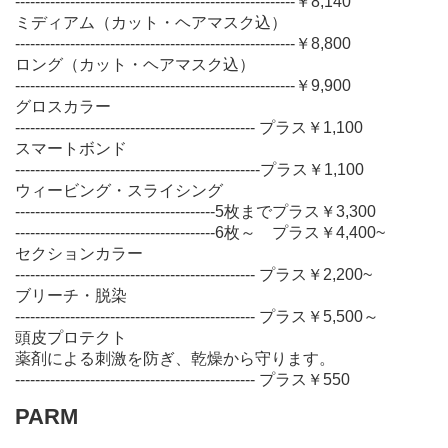
--------------------------------------------------------￥8,140
ミディアム（カット・ヘアマスク込）
--------------------------------------------------------￥8,800
ロング（カット・ヘアマスク込）
--------------------------------------------------------￥9,900
グロスカラー
------------------------------------------------ プラス￥1,100
スマートボンド
-------------------------------------------------プラス￥1,100
ウィービング・スライシング
----------------------------------------5枚までプラス￥3,300
----------------------------------------6枚～ プラス￥4,400~
セクションカラー
------------------------------------------------ プラス￥2,200~
ブリーチ・脱染
------------------------------------------------ プラス￥5,500～
頭皮プロテクト
薬剤による刺激を防ぎ、乾燥から守ります。
------------------------------------------------ プラス￥550
PARM